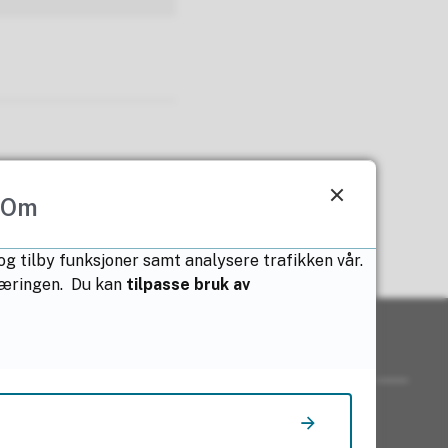
Om
 og tilby funksjoner samt analysere trafikken vår.
klæringen. Du kan
tilpasse bruk av
Nyttige lenker
Varsling