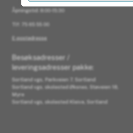
Åpningstid: 8:00-15:30
Tlf: 75 65 55 00
E-postadresse
Besøksadresser /
leveringsadresser pakke:
Sortland vgs, Parkveien 7, Sortland
Sortland vgs, skolested Øksnes, Støveien 18,
Myre
Sortland vgs, skolested Kleiva, Sortland