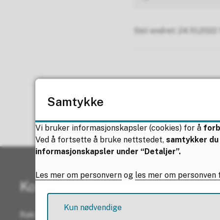
Sist endret
24.10.2022 
Samtykke
Vi bruker informasjonskapsler (cookies) for å
for
Ved å fortsette å bruke nettstedet,
samtykker du 
informasjonskapsler under “Detaljer”.
Les mer om personvern
og
les mer om personven f
Kontaktinformasjon
Kun nødvendige
Rektor:
Mette Elisabeth Paulsen