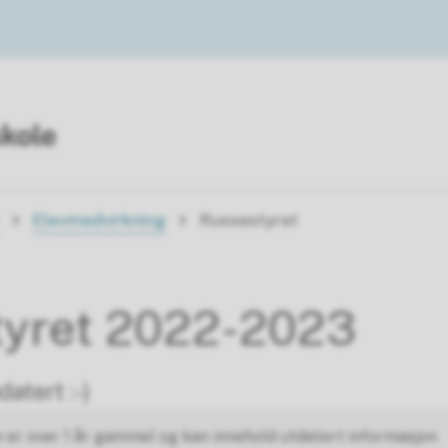
Elevmedvirkning
Russestyret
tyret 2022-2023
datert :-)
 er over 1 år gammel og kan innehold utdatert informasjon