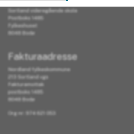
Sortland videregående skole
Postboks 1485
Fylkeshuset
8048 Bodø
Fakturaadresse
Nordland fylkeskommune
213 Sortland vgs
Fakturamottak
postboks 1485
8048 Bodø
Org nr: 974 621 053