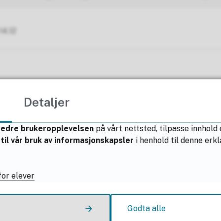
14.12
Detaljer
Fant du det du lette etter?
bedre brukeropplevelsen
på vårt nettsted, tilpasse innhold
Ja
Nei
til vår bruk av informasjonskapsler
i henhold til denne er
or elever
Kontakt oss
Godta alle
Postadresse: