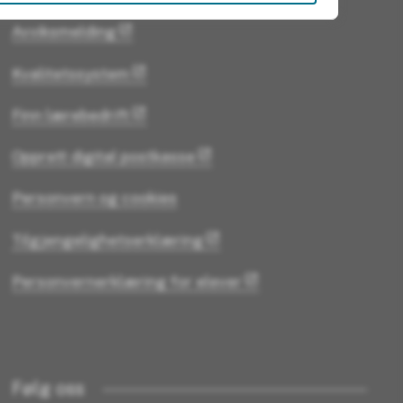
Avviksmelding
Kvalitetssystem
Finn lærebedrift
Opprett digital postkasse
Personvern og cookies
Tilgjengelighetserklæring
Personvernerklæring for elever
Følg oss