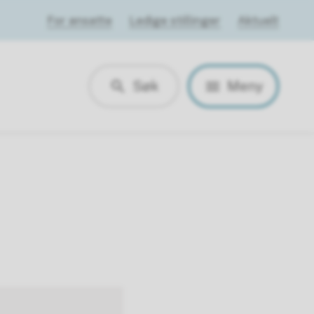
For ansatte
Ledige stillinger
Aktuelt
Søk
Meny