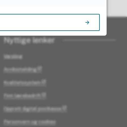
Nyttige lenker
Varsling
Avviksmelding
Kvalitetssystem
Finn lærebedrift
Opprett digital postkasse
Personvern og cookies