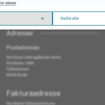
or elever
Ja
Nei
Godta alle
Adresser
Postadresse:
Sortland videregående skole
Postboks 1485
Fylkeshuset
8048 Bodø
Fakturaadresse
Nordland fylkeskommune