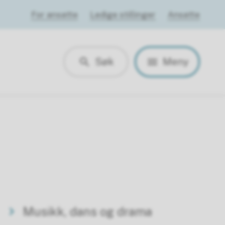
For ansatte
Ledige stillinger
Ansatte
Søk
Meny
Musikk, dans og drama