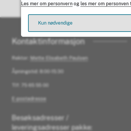
Les mer om personvern
og
les mer om personven f
Kun nødvendige
Kontaktinformasjon
Rektor:
Mette Elisabeth Paulsen
Åpningstid: 8:00-15:30
Tlf: 75 65 55 00
E-postadresse
Besøksadresser /
leveringsadresser pakke: