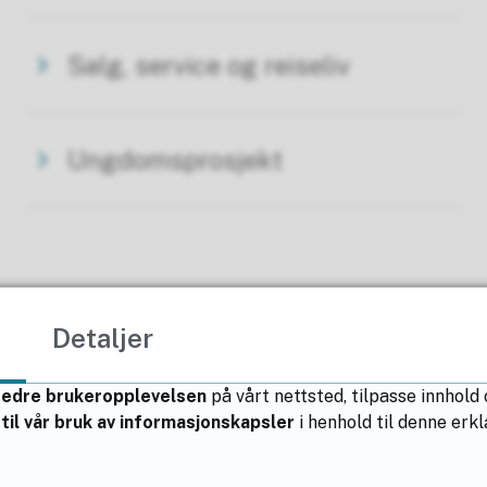
Salg, service og reiseliv
Ungdomsprosjekt
Detaljer
bedre brukeropplevelsen
på vårt nettsted, tilpasse innhold
til vår bruk av informasjonskapsler
i henhold til denne er
Fant du det du lette etter?