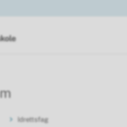
am
Idrettsfag