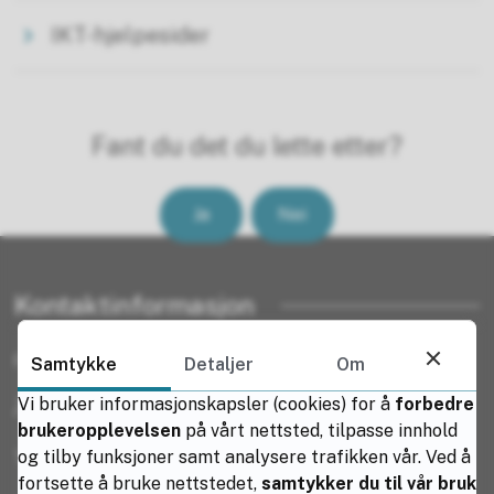
IKT-hjelpesider
Fant du det du lette etter?
Ja
Nei
Kontaktinformasjon
Rektor:
Mette Elisabeth Paulsen
Samtykke
Detaljer
Om
Vi bruker informasjonskapsler (cookies) for å
forbedre
Åpningstid: 8:00-15:30
brukeropplevelsen
på vårt nettsted, tilpasse innhold
og tilby funksjoner samt analysere trafikken vår. Ved å
Tlf: 75 65 55 00
fortsette å bruke nettstedet,
samtykker du til vår bruk