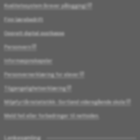
Kvalitetssystem (krever pålogging)
Finn lærebedrift
Opprett digital postkasse
Personvern
Informasjonskapsler
Personvernerklæring for elever
Tilgjengelighetserklæring
Miljøfyrtårnstatistikk - Sortland videregående skole
Meld feil eller forbedringer til nettsiden.
Lenkesamling