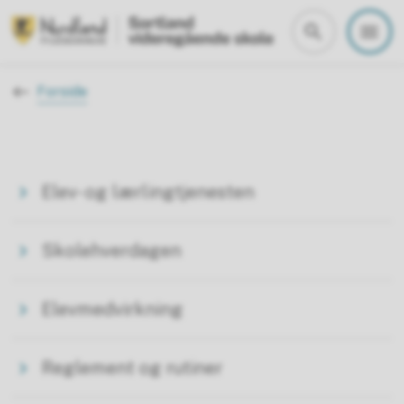
Sortland vgs
Du er her:
Forside
Elev- og lærlingtjenesten
Skolehverdagen
Elevmedvirkning
Reglement og rutiner