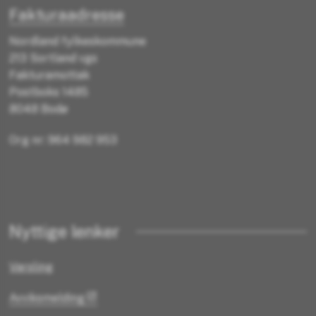
Fakturaadresse
Nordland fylkeskommune
213 Sortland vgs
Fakturamottak
Postboks 1485
8048 Bodø
Org nr: 964 982 953
Nyttige lenker
Varsling
Avviksmelding