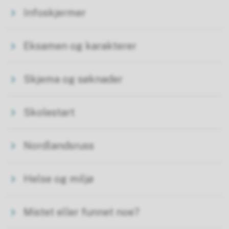
Infoskjermer
Eksamen og karakterer
Skjema og søknader
Skolestart
Nordlandsruss
Helse og miljø
Mistet eller funnet noe?