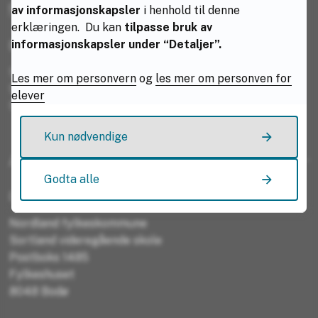
E-postadresse
av informasjonskapsler
i henhold til denne
erklæringen. Du kan
tilpasse bruk av
informasjonskapsler under “Detaljer”.
Besøksadresser / leveringsadresser pakke:
Sortland vgs, Parkveien 7, Sortland
Les mer om personvern
og
les mer om personven for
Sortland vgs, skolested Øksnes, Støveien 18, Myre
elever
Sortland vgs, skolested Kleiva, Sortland
Kun nødvendige
Adresser
Godta alle
Postadresse:
Nordland fylkeskommune
Sortland videregående skole
Postboks 1485
Fylkeshuset
8048 Bodø