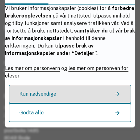
Vi bruker informasjonskapsler (cookies) for å
forbedre
brukeropplevelsen
på vårt nettsted, tilpasse innhold
og tilby funksjoner samt analysere trafikken vår. Ved å
Kontakt oss
fortsette å bruke nettstedet,
samtykker du til vår bruk
av informasjonskapsler
i henhold til denne
Postadresse:
erklæringen. Du kan
tilpasse bruk av
informasjonskapsler under “Detaljer”.
Sortland videregående skole
Postboks 1485
Les mer om personvern
og
les mer om personven for
Fylkeshuset
elever
8048 Bodø
Kun nødvendige
Fakturaadresse
Nordland fylkeskommune
Godta alle
213 Sortland vgs
Fakturamottak
postboks 1485
8048 Bodø