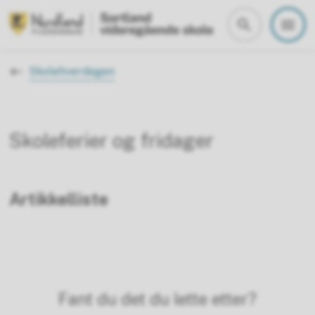
Sortland vgs
Du er her:
Skolehverdagen
Skoleferier og fridager
Artikkelliste
Fant du det du lette etter?