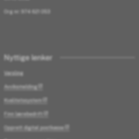
Org nr: 974 621 053
Nyttige lenker
Varsling
Avviksmelding
Kvalitetssystem
Finn lærebedrift
Opprett digital postkasse