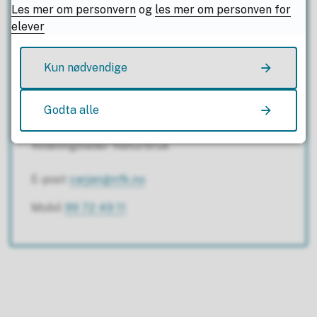
Les mer om personvern
og
les mer om personven for
elever
Kun nødvendige
Godta alle
Caroline Jensen
Avdelingsleder Naturbruk
E-post
carjen@nfk.no
Mobil
99 72 49 11