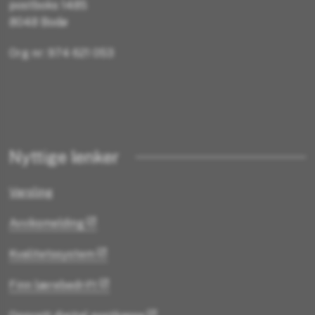
postboks 1485
8048 Bodø
Org nr: 974 621 053
Nyttige lenker
Varsling
Avviksmelding
Kvalitetssystem
Finn lærebedrift