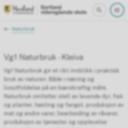
Sortland vgs
Du er her:
Naturbruk
Vg1 Naturbruk - Kleiva
Vg1 Naturbruk gir et rikt innblikk i praktisk
bruk av naturen. Både i næring og
livsutfoldelse på en bærekraftig måte.
Naturbruk omfatter stell av levende dyr, fisk
og planter, høsting og fangst, produksjon av
mat og andre varer, bearbeiding av råvarer,
produksjon av tjenester og opplevelse