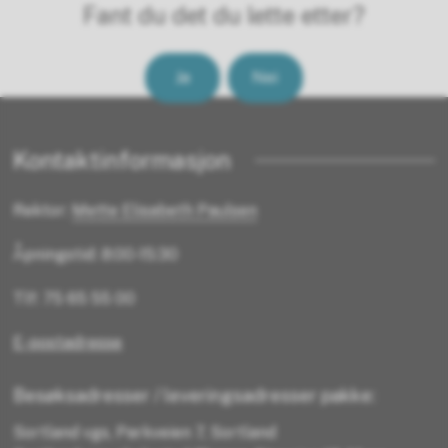
Fant du det du lette etter?
Ja
Nei
Kontaktinformasjon
Rektor:
Mette Elisabeth Paulsen
Åpningstid: 8:00-15:30
Tlf: 75 65 55 00
E-postadresse
Besøksadresser / leveringsadresser pakke:
Sortland vgs, Parkveien 7, Sortland