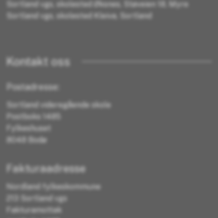
Sortland vgs, skolested Øksnes, Støveien 18, Myre
Sortland vgs, skolested Kleiva, Sortland
Kontakt oss
Postadresse:
Sortland videregående skole
Postboks 1485
Fylkeshuset
8048 Bodø
Fakturaadresse
Nordland fylkeskommune
213 Sortland vgs
Fakturamottak