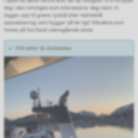
I løpet av dette første året får du mulighet til å fordype
deg i den retningen som interesserer deg mest. Vi
legger opp til grønn, lysblå eller mørkeblå
spesialisering, som bygger på de Vg2 tilbudene som
finnes på Sortland videregående skole.
Slik søker du skoleplass