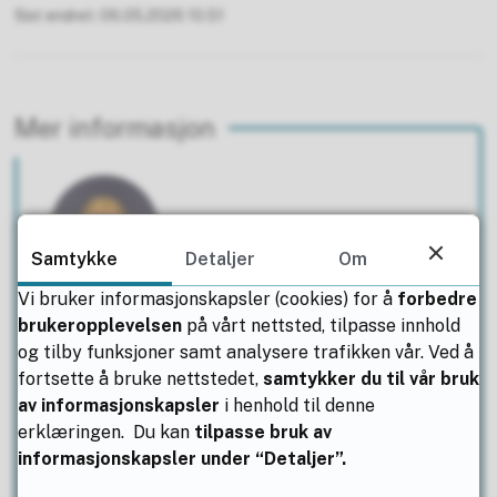
Sist endret
06.05.2026 10.51
Mer informasjon
Samtykke
Detaljer
Om
Vi bruker informasjonskapsler (cookies) for å
forbedre
Ingrid M.V Hanssen
brukeropplevelsen
på vårt nettsted, tilpasse innhold
og tilby funksjoner samt analysere trafikken vår. Ved å
Skolestedsleder Kleiva
fortsette å bruke nettstedet,
samtykker du til vår bruk
av informasjonskapsler
i henhold til denne
E-post
inghan6@nfk.no
erklæringen. Du kan
tilpasse bruk av
Mobil
47 60 19 04
informasjonskapsler under “Detaljer”.