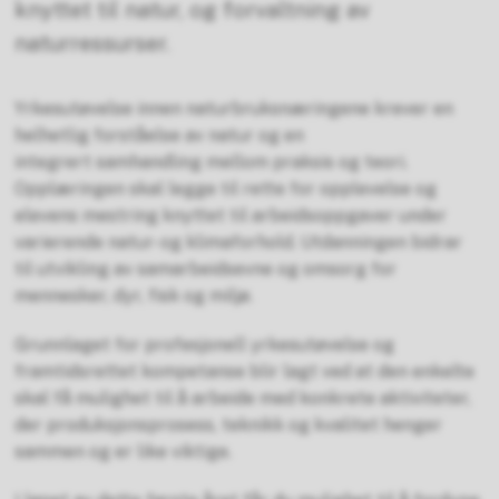
knyttet til natur, og forvaltning av
naturressurser.
Yrkesutøvelse innen naturbruksnæringene krever en
helhetlig forståelse av natur og en
integrert samhandling mellom praksis og teori.
Opplæringen skal legge til rette for opplevelse og
elevens mestring knyttet til arbeidsoppgaver under
varierende natur- og klimaforhold. Utdanningen bidrar
til utvikling av samarbeidsevne og omsorg for
mennesker, dyr, fisk og miljø.
Grunnlaget for profesjonell yrkesutøvelse og
framtidsrettet kompetanse blir lagt ved at den enkelte
skal få mulighet til å arbeide med konkrete aktiviteter,
der produksjonsprosess, teknikk og kvalitet henger
sammen og er like viktige.